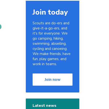
Join today
Scouts are do-ers and
give-it-a-go-ers, and
it's for everyone. We
go camping, hiking,
swimming, abseiling,
cycling and canoeing.
We make friends, have
fun, play games, and
work in teams.
Join now
Latest news