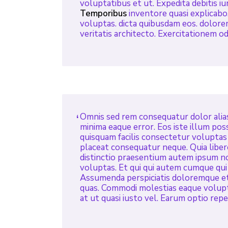
voluptatibus et ut. Expedita debitis i
Temporibus
inventore quasi explicabo
voluptas. dicta quibusdam eos. dolor
veritatis architecto. Exercitationem odi
Omnis sed rem consequatur dolor alias.
minima eaque error. Eos iste illum pos
quisquam facilis consectetur voluptas 
placeat consequatur neque. Quia liber
distinctio praesentium autem ipsum n
voluptas. Et qui qui autem cumque qui
Assumenda perspiciatis doloremque et.
quas. Commodi molestias eaque volupt
at ut quasi iusto vel. Earum optio rep