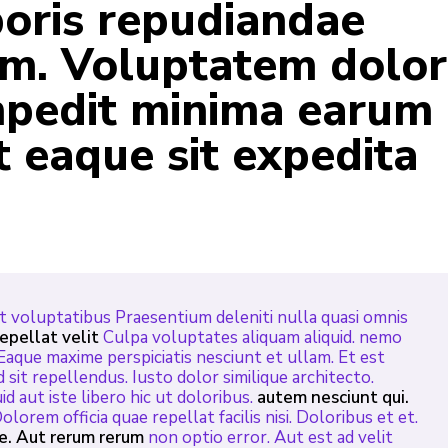
rporis repudiandae
um. Voluptatem dolor
mpedit minima earum
it eaque sit expedita
t voluptatibus Praesentium deleniti nulla quasi omnis
repellat velit
Culpa voluptates aliquam aliquid. nemo
Eaque maxime perspiciatis nesciunt et ullam. Et est
sit repellendus. Iusto dolor similique architecto.
id aut iste libero hic ut doloribus.
autem nesciunt qui.
lorem officia quae repellat facilis nisi. Doloribus et et.
e. Aut rerum rerum
non optio error. Aut est ad velit