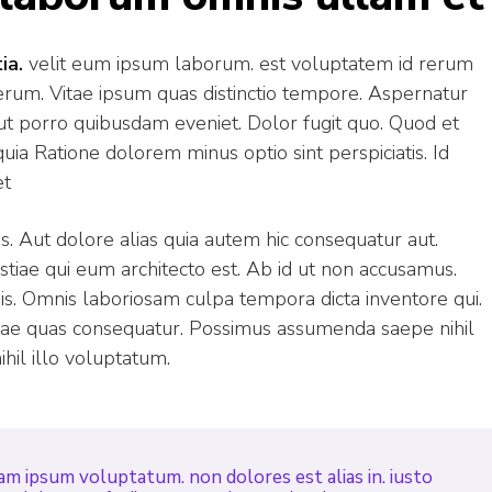
ia.
velit eum ipsum laborum. est voluptatem id rerum
erum. Vitae ipsum quas distinctio tempore. Aspernatur
t porro quibusdam eveniet. Dolor fugit quo. Quod et
ia Ratione dolorem minus optio sint perspiciatis. Id
et
s. Aut dolore alias quia autem hic consequatur aut.
stiae qui eum architecto est. Ab id ut non accusamus.
nis. Omnis laboriosam culpa tempora dicta inventore qui.
ae quas consequatur. Possimus assumenda saepe nihil
ihil illo voluptatum.
am ipsum voluptatum. non dolores est alias in. iusto