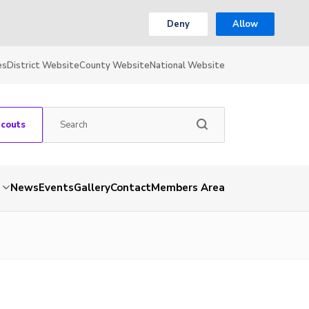
Deny
Allow
es
District Website
County Website
National Website
Scouts
News
Events
Gallery
Contact
Members Area