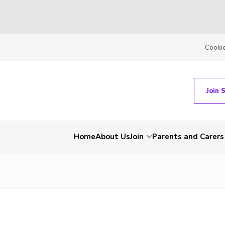
Cooki
Join 
Home
About Us
Join
Parents and Carers