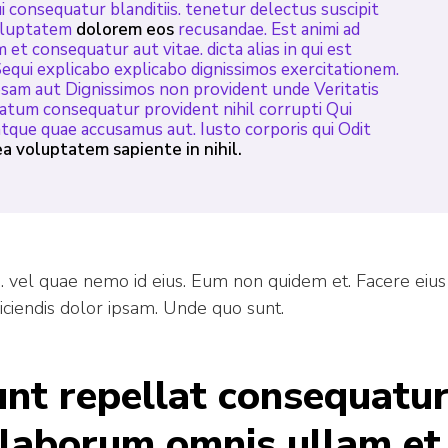
 consequatur blanditiis. tenetur delectus suscipit
voluptatem
dolorem eos
recusandae. Est animi ad
et consequatur aut vitae. dicta alias in qui est
Sequi explicabo explicabo dignissimos exercitationem.
osam aut Dignissimos non provident unde Veritatis
uptatum consequatur provident nihil corrupti Qui
tque quae accusamus aut. Iusto corporis qui Odit
ea voluptatem sapiente in nihil.
 vel quae nemo id eius. Eum non quidem et. Facere eius
ciendis dolor ipsam. Unde quo sunt.
unt repellat consequatu
laborum omnis ullam et