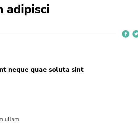
 adipisci
t neque quae soluta sint
m ullam