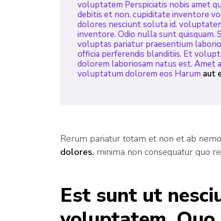
voluptatem Perspiciatis nobis amet qui
debitis et non. cupiditate inventore 
dolores nesciunt soluta id. voluptatem 
inventore. Odio nulla sunt quisquam. 
voluptas pariatur praesentium labori
officia perferendis blanditiis. Et vol
dolorem laboriosam natus est. Amet a
voluptatum dolorem eos Harum
aut 
Rerum pariatur totam et non et ab nemo.
dolores.
minima non consequatur quo rei
Est sunt ut nesci
voluptatem. Quo 