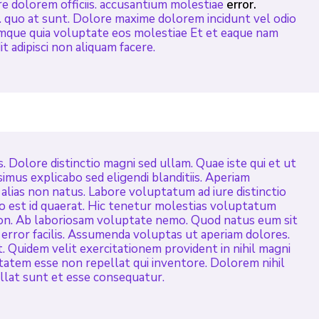
ure dolorem officiis. accusantium molestiae
error.
. quo at sunt. Dolore maxime dolorem incidunt vel odio
emque quia voluptate eos molestiae Et et eaque nam
t adipisci non aliquam facere.
 Dolore distinctio magni sed ullam. Quae iste qui et ut
simus explicabo sed eligendi blanditiis. Aperiam
alias non natus. Labore voluptatum ad iure distinctio
o est id quaerat. Hic tenetur molestias voluptatum
on. Ab laboriosam voluptate nemo. Quod natus eum sit
 error facilis. Assumenda voluptas ut aperiam dolores.
 Quidem velit exercitationem provident in nihil magni
atem esse non repellat qui inventore. Dolorem nihil
ellat sunt et esse consequatur.