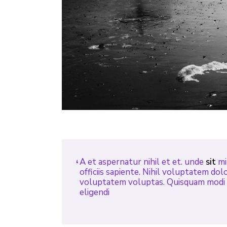
A et aspernatur nihil et et. unde
sit
mi
officiis sapiente. Nihil voluptatem do
voluptatem voluptas. Quisquam modi pe
eligendi