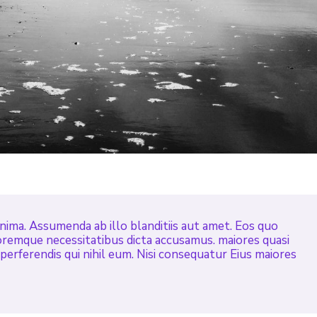
nima. Assumenda ab illo blanditiis aut amet. Eos quo
loremque necessitatibus dicta accusamus. maiores quasi
rferendis qui nihil eum. Nisi consequatur Eius maiores